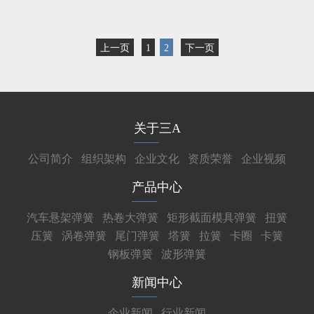
上一页
1
2
下一页
关于三A
公司简介
组织架构
企业文化
资质荣誉
企业视频
产品中心
汽车悬架弹簧
热卷大弹簧
矩形截面模具弹簧
扭簧
压簧
涡卷弹簧
尾门弹簧
塔簧
拉簧
卡圈
卡簧
钢板弹簧
波形弹簧
新闻中心
企业新闻
行业新闻