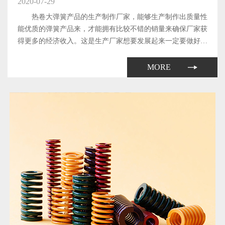
2020-07-29
热卷大弹簧产品的生产制作厂家，能够生产制作出质量性
能优质的弹簧产品来，才能拥有比较不错的销量来确保厂家获
得更多的经济收入。这是生产厂家想要发展起来一定要做好的
工作了。那么，厂家生产制作出来的热卷大弹簧产品所具备的
质量和性能都与哪些因素有关系呢?下面本文就来简单地介绍
MORE
一下。