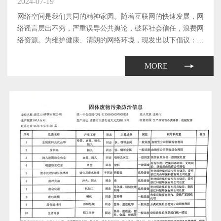
2024-07-19
网络空间是我们共同的精神家园。随着互联网的快速发展，网
络谣言层出不穷，严重误导公共舆论，破坏社会信任，浪费网
络资源。为维护健康、清朗的网络环境，现发出以下倡议：
1、提高辨别能力 不传播谣言在网络上遇到不确定的信息时，
要多方查证，不随意转发未经证实的信息；提高自身的媒介素
MORE
养，学会辨别...