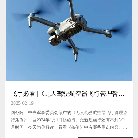
飞手必看 |《无人驾驶航空器飞行管理暂行
条例》法规解读
2025-02-19
国务院、中央军事委员会颁布的《无人驾驶航空器飞行管理暂
行条例》，自2024年1月1日起施行。距新规施行还有不到5个
月时间，今天为你解读，看看《条例》中有哪些重点内容。无
人驾驶航空器无人驾驶航空器，是指没有机载驾驶员、自备动