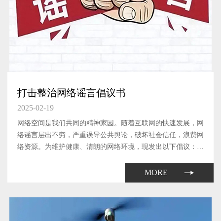
打击整治网络谣言倡议书
2025-02-19
网络空间是我们共同的精神家园。随着互联网的快速发展，网
络谣言层出不穷，严重误导公共舆论，破坏社会信任，浪费网
络资源。为维护健康、清朗的网络环境，现发出以下倡议：
1、提高辨别能力 不传播谣言在网络上遇到不确定的信息时，
要多方查证，不随意转发未经证实的信息；提高自身的媒介素
MORE
养，学会辨别...