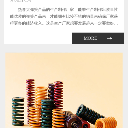
2020-07-29
热卷大弹簧产品的生产制作厂家，能够生产制作出质量性
能优质的弹簧产品来，才能拥有比较不错的销量来确保厂家获
得更多的经济收入。这是生产厂家想要发展起来一定要做好的
工作了。那么，厂家生产制作出来的热卷大弹簧产品所具备的
质量和性能都与哪些因素有关系呢?下面本文就来简单地介绍
MORE
一下。