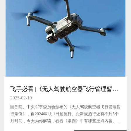
飞手必看 |《无人驾驶航空器飞行管理暂行
条例》法规解读
2025-02-19
国务院、中央军事委员会颁布的《无人驾驶航空器飞行管理暂
行条例》，自2024年1月1日起施行。距新规施行还有不到5个
月时间，今天为你解读，看看《条例》中有哪些重点内容。无
人驾驶航空器无人驾驶航空器，是指没有机载驾驶员、自备动