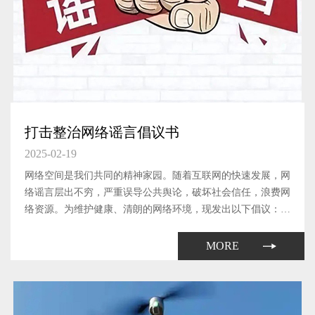
打击整治网络谣言倡议书
2025-02-19
网络空间是我们共同的精神家园。随着互联网的快速发展，网
络谣言层出不穷，严重误导公共舆论，破坏社会信任，浪费网
络资源。为维护健康、清朗的网络环境，现发出以下倡议：
1、提高辨别能力 不传播谣言在网络上遇到不确定的信息时，
要多方查证，不随意转发未经证实的信息；提高自身的媒介素
MORE
养，学会辨别...