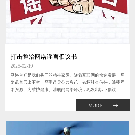
打击整治网络谣言倡议书
2025-02-19
网络空间是我们共同的精神家园。随着互联网的快速发展，网
络谣言层出不穷，严重误导公共舆论，破坏社会信任，浪费网
络资源。为维护健康、清朗的网络环境，现发出以下倡议：
1、提高辨别能力 不传播谣言在网络上遇到不确定的信息时，
要多方查证，不随意转发未经证实的信息；提高自身的媒介素
MORE
养，学会辨别...