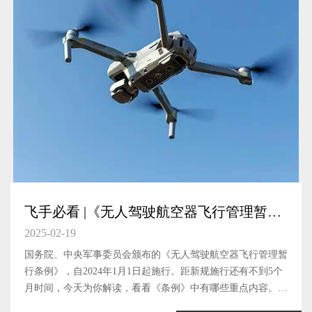
飞手必看 |《无人驾驶航空器飞行管理暂行
条例》法规解读
2025-02-19
国务院、中央军事委员会颁布的《无人驾驶航空器飞行管理暂
行条例》，自2024年1月1日起施行。距新规施行还有不到5个
月时间，今天为你解读，看看《条例》中有哪些重点内容。无
人驾驶航空器无人驾驶航空器，是指没有机载驾驶员、自备动