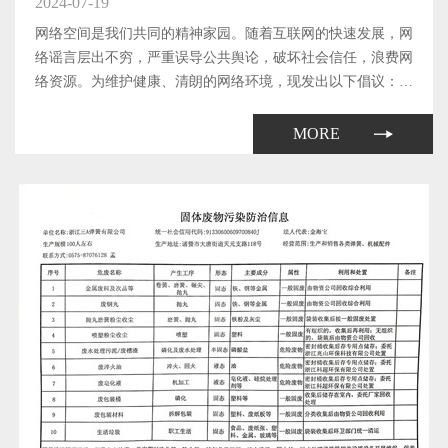
2024-07-19
网络空间是我们共同的精神家园。随着互联网的快速发展，网
络谣言层出不穷，严重误导公共舆论，破坏社会信任，浪费网
络资源。为维护健康、清朗的网络环境，现发出以下倡议：
1、提高辨别能力 不传播谣言在网络上遇到不确定的信息时，
要多方查证，不随意转发未经证实的信息；提高自身的媒介素
MORE
养，学会辨别...