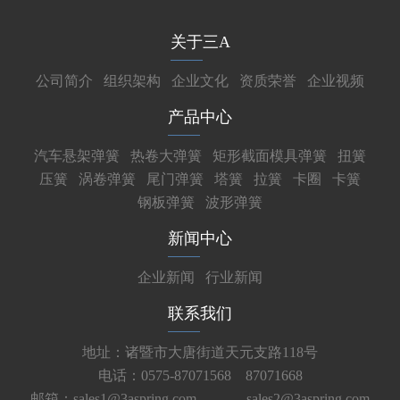
关于三A
公司简介
组织架构
企业文化
资质荣誉
企业视频
产品中心
汽车悬架弹簧
热卷大弹簧
矩形截面模具弹簧
扭簧
压簧
涡卷弹簧
尾门弹簧
塔簧
拉簧
卡圈
卡簧
钢板弹簧
波形弹簧
新闻中心
企业新闻
行业新闻
联系我们
地址：诸暨市大唐街道天元支路118号
电话：0575-87071568 87071668
邮箱：sales1@3aspring.com
sales2@3aspring.com