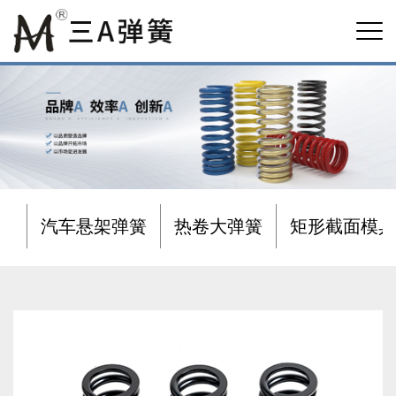
汽车悬架弹簧
热卷大弹簧
矩形截面模具