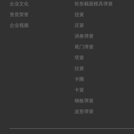
企业文化
矩形截面模具弹簧
资质荣誉
扭簧
企业视频
压簧
涡卷弹簧
尾门弹簧
塔簧
拉簧
卡圈
卡簧
钢板弹簧
波形弹簧