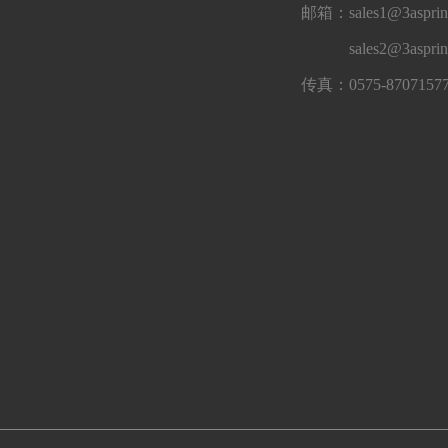
邮箱：sales1@3asprin
sales2@3aspri
传真：0575-8707157