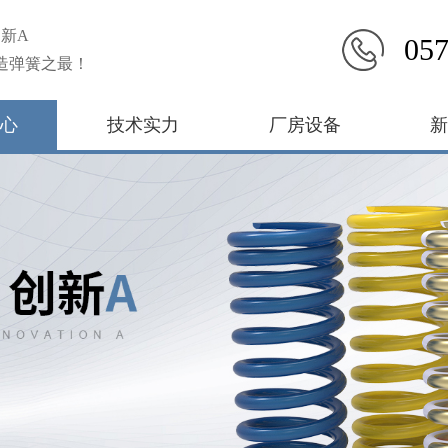
新A
057
造弹簧之最！
心
技术实力
厂房设备