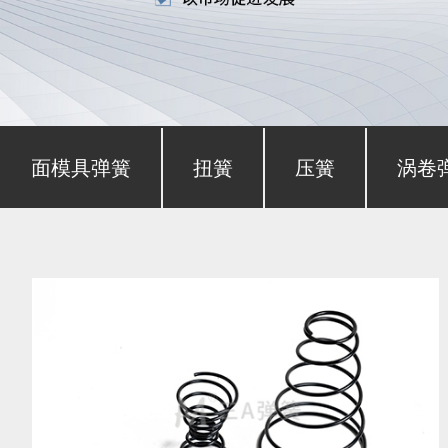
形截面模具弹簧
扭簧
压簧
涡卷