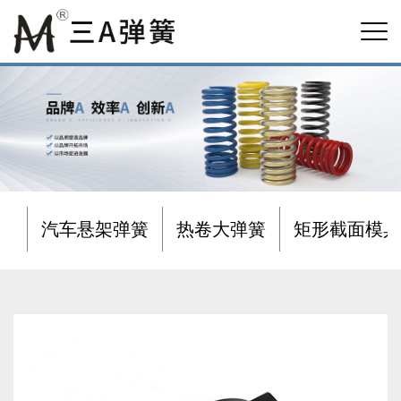
汽车悬架弹簧
热卷大弹簧
矩形截面模具