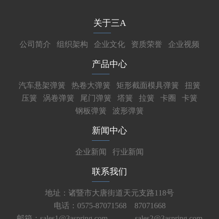
关于三A
公司简介
组织架构
企业文化
资质荣誉
企业视频
产品中心
汽车悬架弹簧
热卷大弹簧
矩形截面模具弹簧
扭簧
压簧
涡卷弹簧
尾门弹簧
塔簧
拉簧
卡圈
卡簧
钢板弹簧
波形弹簧
新闻中心
企业新闻
行业新闻
联系我们
地址：诸暨市大唐街道天元支路118号
电话：0575-87071568 87071668
邮箱：sales1@3aspring.com
sales2@3aspring.com