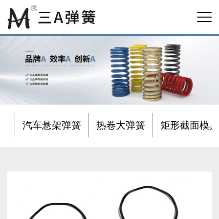
汽车悬架弹簧
热卷大弹簧
矩形截面模具