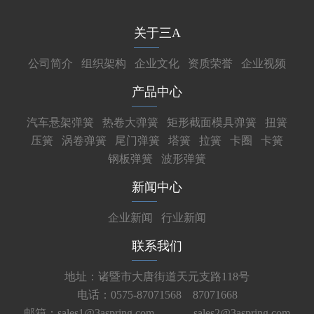
关于三A
公司简介
组织架构
企业文化
资质荣誉
企业视频
产品中心
汽车悬架弹簧
热卷大弹簧
矩形截面模具弹簧
扭簧
压簧
涡卷弹簧
尾门弹簧
塔簧
拉簧
卡圈
卡簧
钢板弹簧
波形弹簧
新闻中心
企业新闻
行业新闻
联系我们
地址：诸暨市大唐街道天元支路118号
电话：0575-87071568 87071668
邮箱：sales1@3aspring.com
sales2@3aspring.com