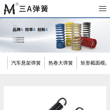
汽车悬架弹簧
热卷大弹簧
矩形截面模具