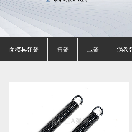
形截面模具弹簧
扭簧
压簧
涡卷