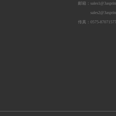
邮箱：sales1@3asprin
sales2@3aspri
传真：0575-8707157