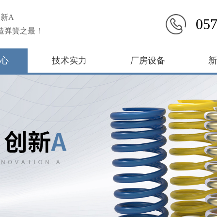
新A
057
造弹簧之最！
心
技术实力
厂房设备