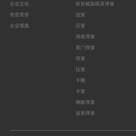
企业文化
矩形截面模具弹簧
资质荣誉
扭簧
企业视频
压簧
涡卷弹簧
尾门弹簧
塔簧
拉簧
卡圈
卡簧
钢板弹簧
波形弹簧