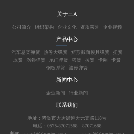
关于三A
公司简介
组织架构
企业文化
资质荣誉
企业视频
产品中心
汽车悬架弹簧
热卷大弹簧
矩形截面模具弹簧
扭簧
压簧
涡卷弹簧
尾门弹簧
塔簧
拉簧
卡圈
卡簧
钢板弹簧
波形弹簧
新闻中心
企业新闻
行业新闻
联系我们
地址：诸暨市大唐街道天元支路118号
电话：0575-87071568 87071668
邮箱：sales1@3aspring.com
sales2@3aspring.com