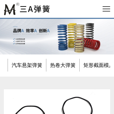
汽车悬架弹簧
热卷大弹簧
矩形截面模具