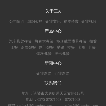
关于三A
公司简介
组织架构
企业文化
资质荣誉
企业视频
产品中心
汽车悬架弹簧
热卷大弹簧
矩形截面模具弹簧
扭簧
压簧
涡卷弹簧
尾门弹簧
塔簧
拉簧
卡圈
卡簧
钢板弹簧
波形弹簧
新闻中心
企业新闻
行业新闻
联系我们
地址：诸暨市大唐街道天元支路118号
电话：0575-87071568 87071668
邮箱：sales1@3aspring.com
sales2@3aspring.com