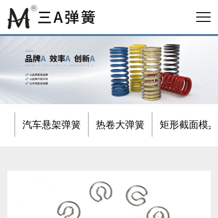
汽车悬架弹簧
热卷大弹簧
矩形截面模具