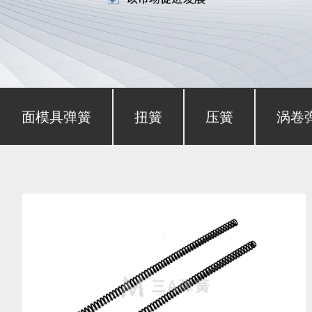
形截面模具弹簧
扭簧
压簧
涡卷