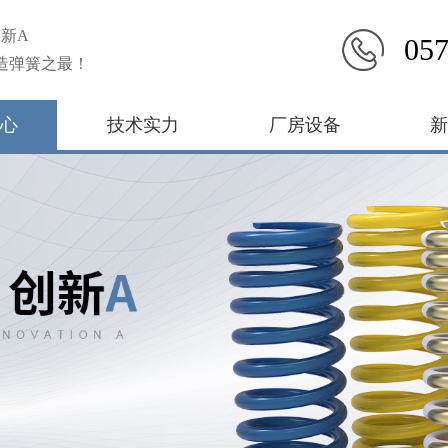
新A
057
造弹簧之最！
心
技术实力
厂房设备