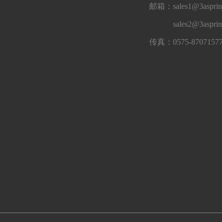
邮箱：sales1@3asprin
sales2@3aspri
传真：0575-8707157