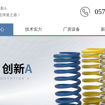
新A
057
造弹簧之最！
心
技术实力
厂房设备