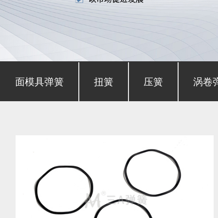
形截面模具弹簧
扭簧
压簧
涡卷