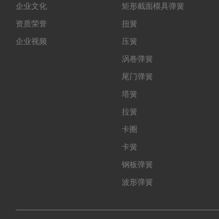
企业文化
矩形截面模具弹簧
资质荣誉
扭簧
企业视频
压簧
涡卷弹簧
尾门弹簧
塔簧
拉簧
卡圈
卡簧
钢板弹簧
波形弹簧