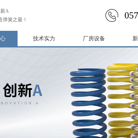
新A
057
造弹簧之最！
心
技术实力
厂房设备