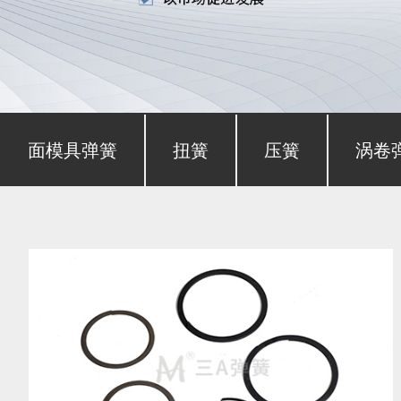
形截面模具弹簧
扭簧
压簧
涡卷