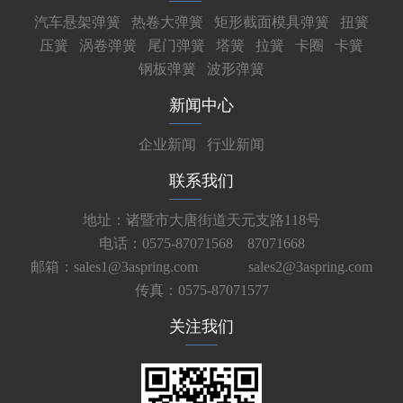
汽车悬架弹簧
热卷大弹簧
矩形截面模具弹簧
扭簧
压簧
涡卷弹簧
尾门弹簧
塔簧
拉簧
卡圈
卡簧
钢板弹簧
波形弹簧
新闻中心
企业新闻
行业新闻
联系我们
地址：诸暨市大唐街道天元支路118号
电话：0575-87071568 87071668
邮箱：sales1@3aspring.com
sales2@3aspring.com
传真：0575-87071577
关注我们