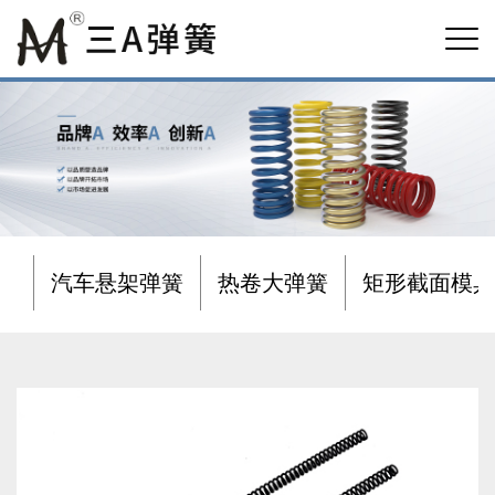
汽车悬架弹簧
热卷大弹簧
矩形截面模具