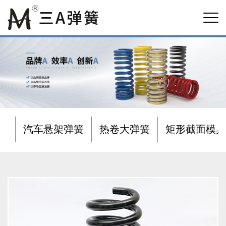
汽车悬架弹簧
热卷大弹簧
矩形截面模具