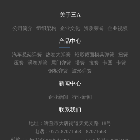
关于三A
公司简介
组织架构
企业文化
资质荣誉
企业视频
产品中心
汽车悬架弹簧
热卷大弹簧
矩形截面模具弹簧
扭簧
压簧
涡卷弹簧
尾门弹簧
塔簧
拉簧
卡圈
卡簧
钢板弹簧
波形弹簧
新闻中心
企业新闻
行业新闻
联系我们
地址：诸暨市大唐街道天元支路118号
电话：0575-87071568 87071668
邮箱：sales1@3aspring.com
sales2@3aspring.com