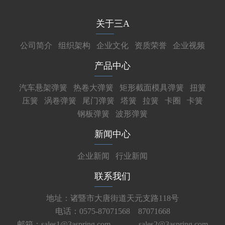
关于三A
公司简介
组织架构
企业文化
资质荣誉
企业视频
产品中心
汽车悬架弹簧
热卷大弹簧
矩形截面模具弹簧
扭簧
压簧
涡卷弹簧
尾门弹簧
塔簧
拉簧
卡圈
卡簧
钢板弹簧
波形弹簧
新闻中心
企业新闻
行业新闻
联系我们
地址：诸暨市大唐街道天元支路118号
电话：0575-87071568 87071668
邮箱：sales1@3aspring.com
sales2@3aspring.com