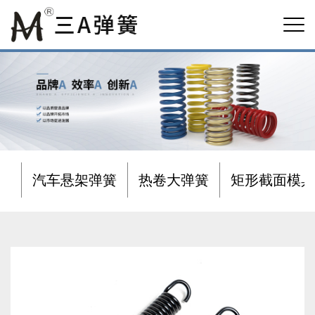
汽车悬架弹簧
热卷大弹簧
矩形截面模具