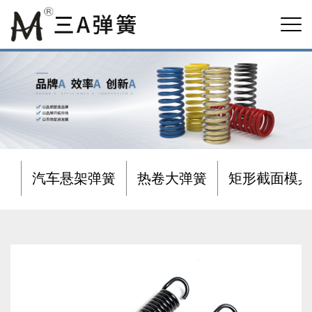
汽车悬架弹簧
热卷大弹簧
矩形截面模具