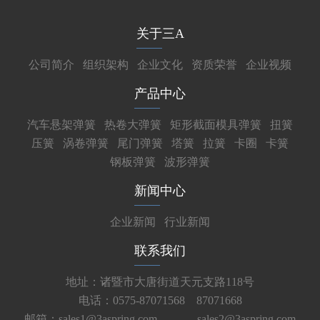
关于三A
公司简介
组织架构
企业文化
资质荣誉
企业视频
产品中心
汽车悬架弹簧
热卷大弹簧
矩形截面模具弹簧
扭簧
压簧
涡卷弹簧
尾门弹簧
塔簧
拉簧
卡圈
卡簧
钢板弹簧
波形弹簧
新闻中心
企业新闻
行业新闻
联系我们
地址：诸暨市大唐街道天元支路118号
电话：0575-87071568 87071668
邮箱：sales1@3aspring.com
sales2@3aspring.com