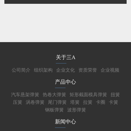
关于三A
公司简介
组织架构
企业文化
资质荣誉
企业视频
产品中心
汽车悬架弹簧
热卷大弹簧
矩形截面模具弹簧
扭簧
压簧
涡卷弹簧
尾门弹簧
塔簧
拉簧
卡圈
卡簧
钢板弹簧
波形弹簧
新闻中心