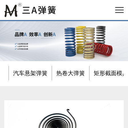
汽车悬架弹簧
热卷大弹簧
矩形截面模具