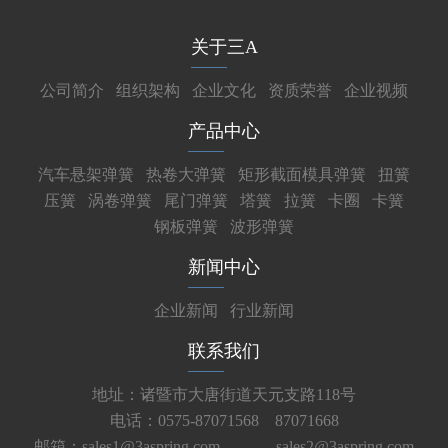
关于三A
公司简介
组织架构
企业文化
资质荣誉
企业视频
产品中心
汽车悬架弹簧
热卷大弹簧
矩形截面模具弹簧
扭簧
压簧
涡卷弹簧
尾门弹簧
塔簧
拉簧
卡圈
卡簧
钢板弹簧
波形弹簧
新闻中心
企业新闻
行业新闻
联系我们
地址：诸暨市大唐街道天元支路118号
电话：0575-87071568 87071668
邮箱：sales1@3aspring.com
sales2@3aspring.com