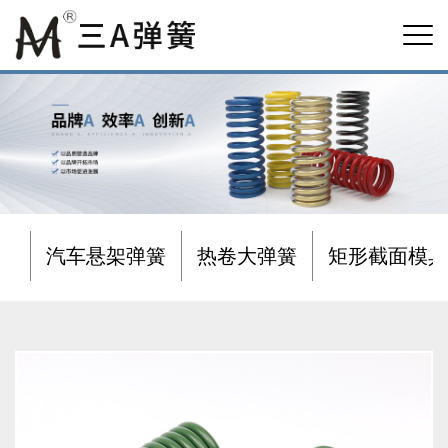
汽车悬架弹簧
热卷大弹簧
矩形截面模具