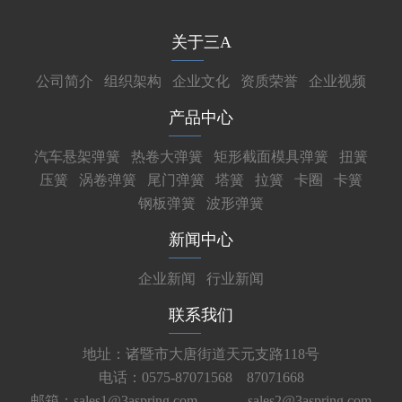
关于三A
公司简介
组织架构
企业文化
资质荣誉
企业视频
产品中心
汽车悬架弹簧
热卷大弹簧
矩形截面模具弹簧
扭簧
压簧
涡卷弹簧
尾门弹簧
塔簧
拉簧
卡圈
卡簧
钢板弹簧
波形弹簧
新闻中心
企业新闻
行业新闻
联系我们
地址：诸暨市大唐街道天元支路118号
电话：0575-87071568 87071668
邮箱：sales1@3aspring.com
sales2@3aspring.com