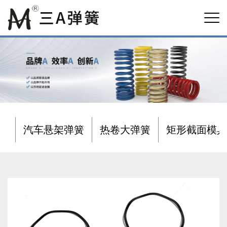
汽车悬架弹簧
热卷大弹簧
矩形截面模具