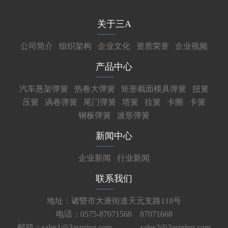
关于三A
公司简介
组织架构
企业文化
资质荣誉
企业视频
产品中心
汽车悬架弹簧
热卷大弹簧
矩形截面模具弹簧
扭簧
压簧
涡卷弹簧
尾门弹簧
塔簧
拉簧
卡圈
卡簧
钢板弹簧
波形弹簧
新闻中心
企业新闻
行业新闻
联系我们
地址：诸暨市大唐街道天元支路118号
电话：0575-87071568 87071668
邮箱：sales1@3aspring.com
sales2@3aspring.com