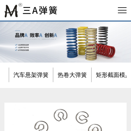
汽车悬架弹簧
热卷大弹簧
矩形截面模具