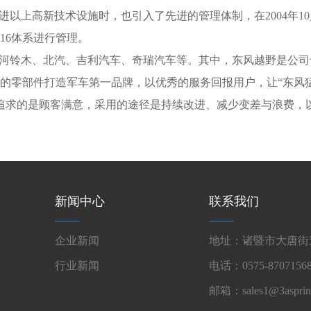
高新技术设施时，也引入了先进的管理体制，在2004年10月通过了德
016体系进行管理。
铃木、北汽、吉利汽车、奇瑞汽车等。其中，东风越野是公司于20
的零部件打造军车第一品牌，以优秀的服务回报用户，让“东风
业追求的是顾客满意，采用的途径是持续改进、减少变差与浪费，
新闻中心
联系我们
企业新闻
地址：诸暨市大唐街道
行业新闻
电话：0575-87071568
邮箱：sales1@3asprin