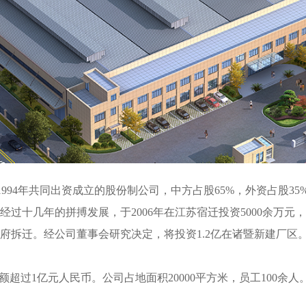
994年共同出资成立的股份制公司，中方占股65%，外资占股3
过十几年的拼搏发展，于2006年在江苏宿迁投资5000余万
政府拆迁。经公司董事会研究决定，将投资1.2亿在诸暨新建厂区
额超过1亿元人民币。公司占地面积20000平方米，员工100