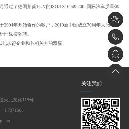
国莱茵TUV的ISO/TS16949∶2002国际汽车质量体
04年开始合作的客户，2019新中国成立70周年大阅兵
猛士”纵横驰骋。
以此求得企业和各相关方的双赢。
关注我们
天元支路118号
 87071668
g.com