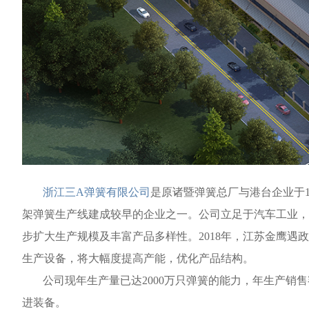
浙江三A弹簧有限公司
是原诸暨弹簧总厂与港台企业于1
架弹簧生产线建成较早的企业之一。公司立足于汽车工业，经
步扩大生产规模及丰富产品多样性。2018年，江苏金鹰遇
生产设备，将大幅度提高产能，优化产品结构。
公司现年生产量已达2000万只弹簧的能力，年生产销售
进装备。