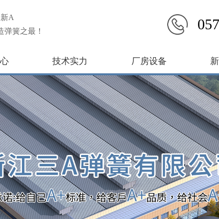
新A
057
造弹簧之最！
心
技术实力
厂房设备