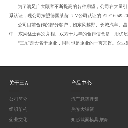
为了满足广大顾客不断提高的各种期望，公司在大量引进以上
系认证，现公司按照德国莱茵TUV公司认证的IATF16949:2
公司目前合作的部分客户，如东风越野、长城汽车、昌河
中，东风猛士再次亮相。双方十几年的合作信念是：用优质
“三A”既命名于企业，同时也是企业的一贯宗旨。企
关于三A
产品中心
公司简介
汽车悬架弹簧
组织架构
热卷大弹簧
企业文化
矩形截面模具弹簧