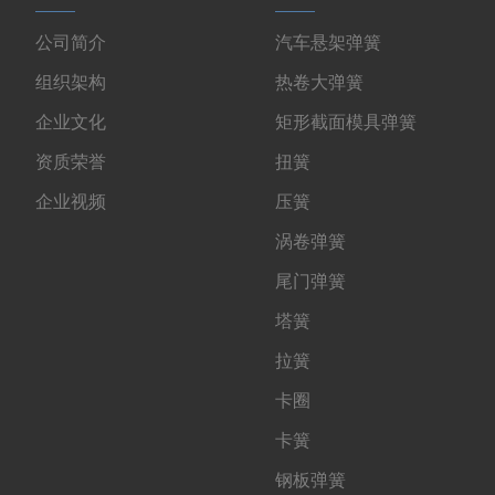
公司简介
汽车悬架弹簧
组织架构
热卷大弹簧
企业文化
矩形截面模具弹簧
资质荣誉
扭簧
企业视频
压簧
涡卷弹簧
尾门弹簧
塔簧
拉簧
卡圈
卡簧
钢板弹簧