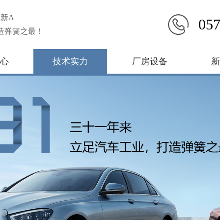
新A
057
造弹簧之最！
心
技术实力
厂房设备