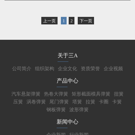
上一页
1
2
下一页
关于三A
公司简介
组织架构
企业文化
资质荣誉
企业视频
产品中心
汽车悬架弹簧
热卷大弹簧
矩形截面模具弹簧
扭簧
压簧
涡卷弹簧
尾门弹簧
塔簧
拉簧
卡圈
卡簧
钢板弹簧
波形弹簧
新闻中心
企业新闻
行业新闻