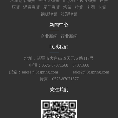
汽车悬架弹簧
热卷大弹簧
矩形截面模具弹簧
扭簧
压簧
涡卷弹簧
尾门弹簧
塔簧
拉簧
卡圈
卡簧
钢板弹簧
波形弹簧
新闻中心
企业新闻
行业新闻
联系我们
地址：诸暨市大唐街道天元支路118号
电话：0575-87071568 87071668
邮箱：sales1@3aspring.com
sales2@3aspring.com
传真：0575-87071577
关注我们