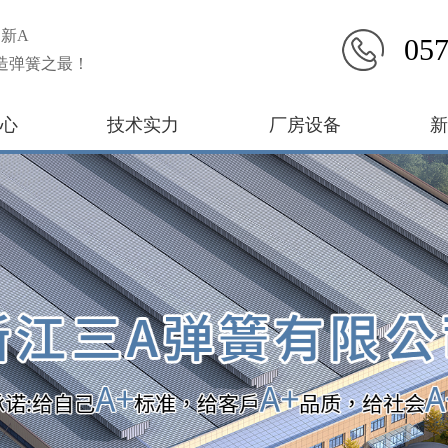
新A
057
造弹簧之最！
心
技术实力
厂房设备