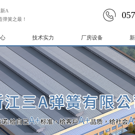
新A
057
造弹簧之最！
心
技术实力
厂房设备