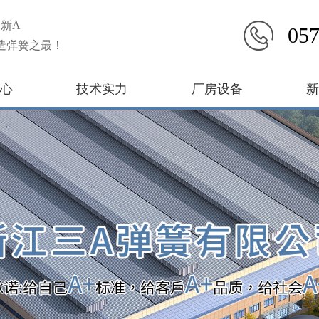
新A
057
造弹簧之最！
心
技术实力
厂房设备