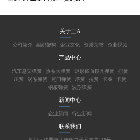
关于三A
公司简介
组织架构
企业文化
资质荣誉
企业视频
产品中心
汽车悬架弹簧
热卷大弹簧
矩形截面模具弹簧
扭簧
压簧
涡卷弹簧
尾门弹簧
塔簧
拉簧
卡圈
卡簧
钢板弹簧
波形弹簧
新闻中心
企业新闻
行业新闻
联系我们
地址：诸暨市大唐街道天元支路118号