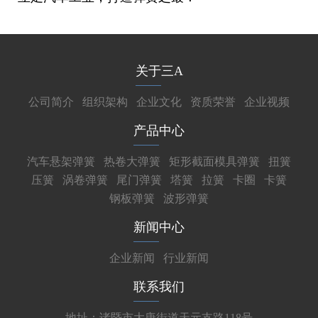
关于三A
公司简介
组织架构
企业文化
资质荣誉
企业视频
产品中心
汽车悬架弹簧
热卷大弹簧
矩形截面模具弹簧
扭簧
压簧
涡卷弹簧
尾门弹簧
塔簧
拉簧
卡圈
卡簧
钢板弹簧
波形弹簧
新闻中心
企业新闻
行业新闻
联系我们
地址：诸暨市大唐街道天元支路118号