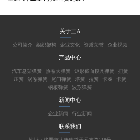
关于三A
公司简介
组织架构
企业文化
资质荣誉
企业视频
产品中心
汽车悬架弹簧
热卷大弹簧
矩形截面模具弹簧
扭簧
压簧
涡卷弹簧
尾门弹簧
塔簧
拉簧
卡圈
卡簧
钢板弹簧
波形弹簧
新闻中心
企业新闻
行业新闻
联系我们
地址：诸暨市大唐街道天元支路118号