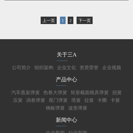
上一页
1
2
下一页
关于三A
公司简介
组织架构
企业文化
资质荣誉
企业视频
产品中心
汽车悬架弹簧
热卷大弹簧
矩形截面模具弹簧
扭簧
压簧
涡卷弹簧
尾门弹簧
塔簧
拉簧
卡圈
卡簧
钢板弹簧
波形弹簧
新闻中心
企业新闻
行业新闻