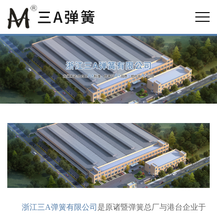
浙江三A弹簧有限公司
是原诸暨弹簧总厂与港台企业于