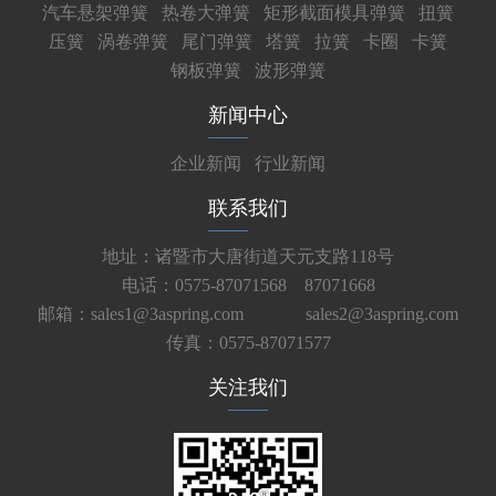
汽车悬架弹簧
热卷大弹簧
矩形截面模具弹簧
扭簧
压簧
涡卷弹簧
尾门弹簧
塔簧
拉簧
卡圈
卡簧
钢板弹簧
波形弹簧
新闻中心
企业新闻
行业新闻
联系我们
地址：诸暨市大唐街道天元支路118号
电话：0575-87071568 87071668
邮箱：sales1@3aspring.com
sales2@3aspring.com
传真：0575-87071577
关注我们