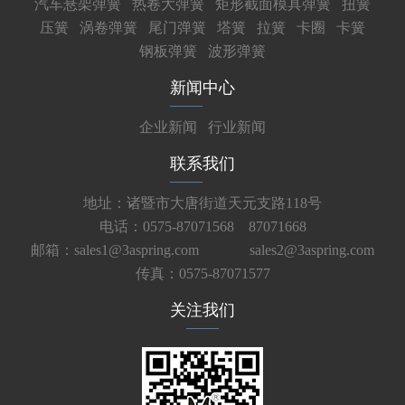
汽车悬架弹簧
热卷大弹簧
矩形截面模具弹簧
扭簧
压簧
涡卷弹簧
尾门弹簧
塔簧
拉簧
卡圈
卡簧
钢板弹簧
波形弹簧
新闻中心
企业新闻
行业新闻
联系我们
地址：诸暨市大唐街道天元支路118号
电话：0575-87071568 87071668
邮箱：sales1@3aspring.com
sales2@3aspring.com
传真：0575-87071577
关注我们