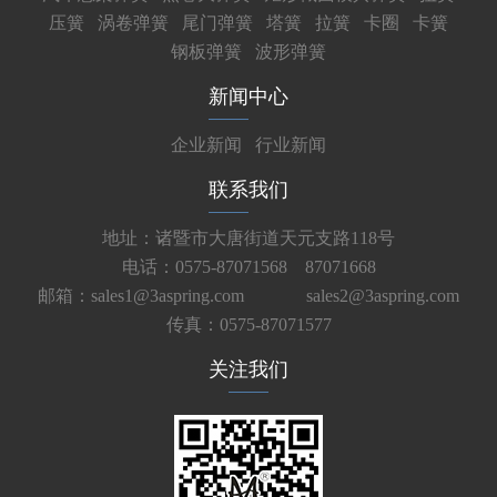
压簧
涡卷弹簧
尾门弹簧
塔簧
拉簧
卡圈
卡簧
钢板弹簧
波形弹簧
新闻中心
企业新闻
行业新闻
联系我们
地址：诸暨市大唐街道天元支路118号
电话：0575-87071568 87071668
邮箱：sales1@3aspring.com
sales2@3aspring.com
传真：0575-87071577
关注我们