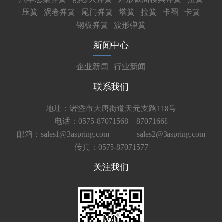
压簧
涡卷弹簧
尾门弹簧
塔簧
拉簧
卡圈
卡簧
钢板弹簧
波形弹簧
新闻中心
企业新闻
行业新闻
联系我们
地址：诸暨市大唐街道天元支路118号
电话：0575-87071568 87071668
邮箱：sales1@3aspring.com
sales2@3aspring.com
传真：0575-87071577
关注我们