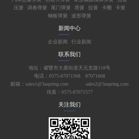
压簧
涡卷弹簧
尾门弹簧
塔簧
拉簧
卡圈
卡簧
钢板弹簧
波形弹簧
新闻中心
企业新闻
行业新闻
联系我们
地址：诸暨市大唐街道天元支路118号
电话：0575-87071568 87071668
邮箱：sales1@3aspring.com
sales2@3aspring.com
传真：0575-87071577
关注我们