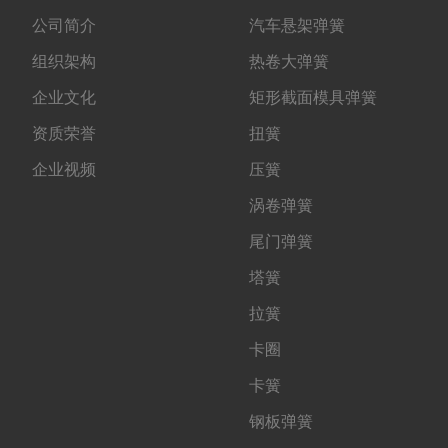
公司简介
汽车悬架弹簧
组织架构
热卷大弹簧
企业文化
矩形截面模具弹簧
资质荣誉
扭簧
企业视频
压簧
涡卷弹簧
尾门弹簧
塔簧
拉簧
卡圈
卡簧
钢板弹簧