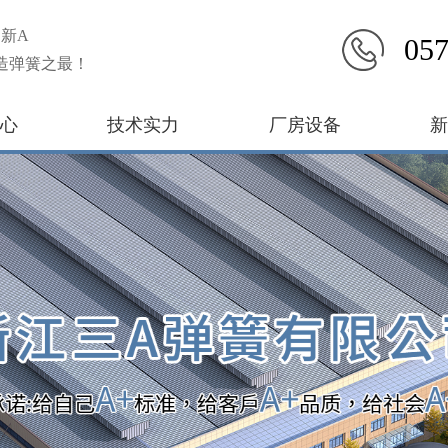
新A
057
造弹簧之最！
心
技术实力
厂房设备