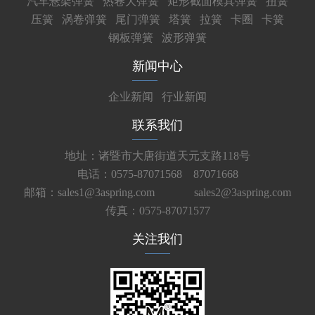
汽车悬架弹簧
热卷大弹簧
矩形截面模具弹簧
扭簧
压簧
涡卷弹簧
尾门弹簧
塔簧
拉簧
卡圈
卡簧
钢板弹簧
波形弹簧
新闻中心
企业新闻
行业新闻
联系我们
地址：诸暨市大唐街道天元支路118号
电话：0575-87071568 87071668
邮箱：sales1@3aspring.com
sales2@3aspring.com
传真：0575-87071577
关注我们