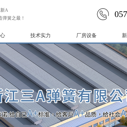
新A
057
造弹簧之最！
心
技术实力
厂房设备