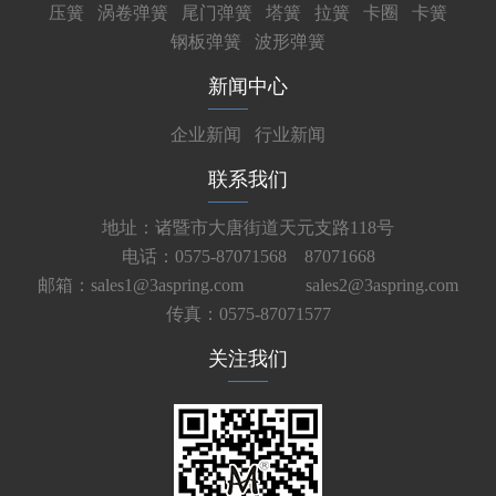
压簧
涡卷弹簧
尾门弹簧
塔簧
拉簧
卡圈
卡簧
钢板弹簧
波形弹簧
新闻中心
企业新闻
行业新闻
联系我们
地址：诸暨市大唐街道天元支路118号
电话：0575-87071568 87071668
邮箱：sales1@3aspring.com
sales2@3aspring.com
传真：0575-87071577
关注我们