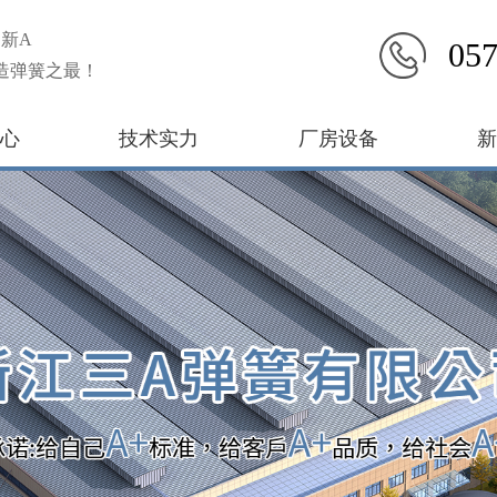
新A
057
造弹簧之最！
心
技术实力
厂房设备