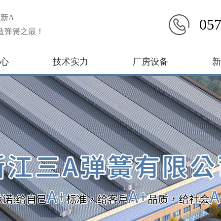
新A
057
造弹簧之最！
心
技术实力
厂房设备