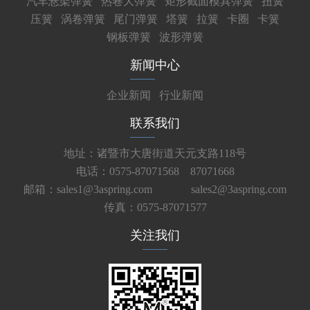
汽车悬架弹簧
热卷大弹簧
矩形截面模具弹簧
扭簧
压簧
涡卷弹簧
尾门弹簧
塔簧
拉簧
卡圈
卡簧
钢板弹簧
波形弹簧
新闻中心
企业新闻
行业新闻
联系我们
地址：诸暨市大唐街道天元支路118号
电话：0575-87071568 87071668
邮箱：sales1@3aspring.com
sales2@3aspring.com
传真：0575-87071577
关注我们