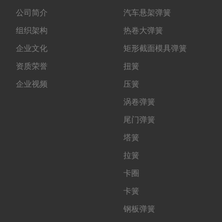
公司简介
汽车悬架弹簧
组织架构
热卷大弹簧
企业文化
矩形截面模具弹簧
资质荣誉
扭簧
企业视频
压簧
涡卷弹簧
尾门弹簧
塔簧
拉簧
卡圈
卡簧
钢板弹簧