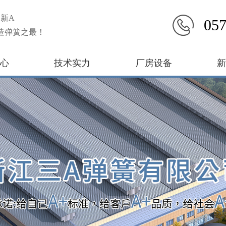
新A
057
造弹簧之最！
心
技术实力
厂房设备